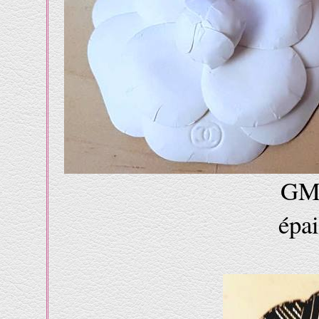
GM4
épai