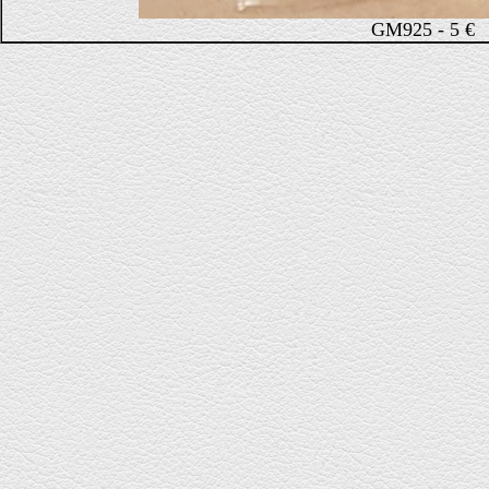
GM925 - 5 €